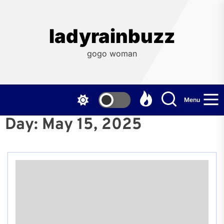
Skip
to
the
ladyrainbuzz
content
gogo woman
Menu
Day:
May 15, 2025