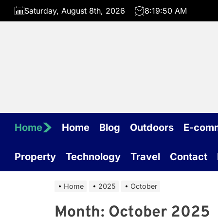
Skip
Saturday, August 8th, 2026
8:19:51 AM
to
the
content
Home
Home
Blog
Outdoors
E-com
Property
Technology
Travel
Contact
Home
2025
October
Month:
October 2025