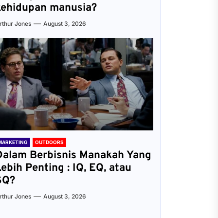
kehidupan manusia?
rthur Jones
August 3, 2026
MARKETING
OUTDOORS
Dalam Berbisnis Manakah Yang
Lebih Penting : IQ, EQ, atau
SQ?
rthur Jones
August 3, 2026