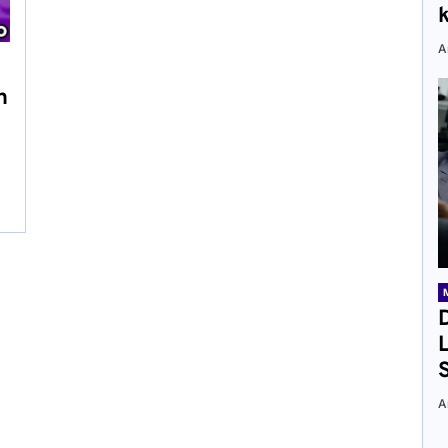
A
n
A