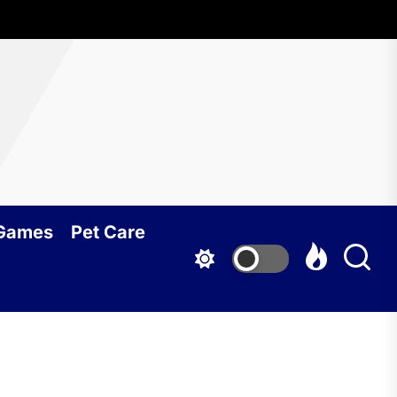
 Games
Pet Care