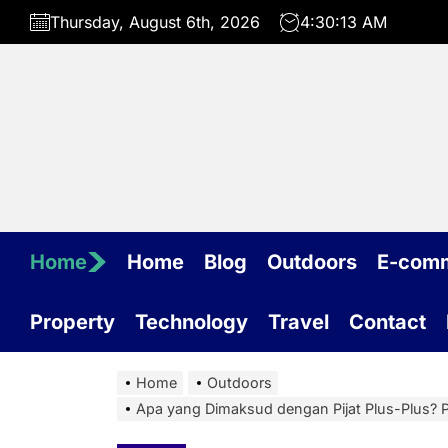
Skip
Thursday, August 6th, 2026
4:30:14 AM
to
the
content
Home
Home
Blog
Outdoors
E-com
Property
Technology
Travel
Contact
Home
Outdoors
Apa yang Dimaksud dengan Pijat Plus-Plus? P