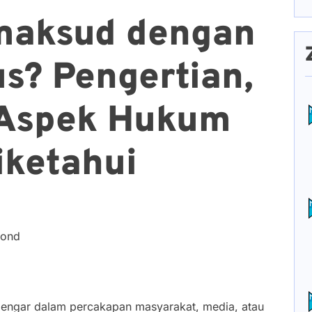
maksud dengan
us? Pengertian,
n Aspek Hukum
iketahui
cond
dengar dalam percakapan masyarakat, media, atau