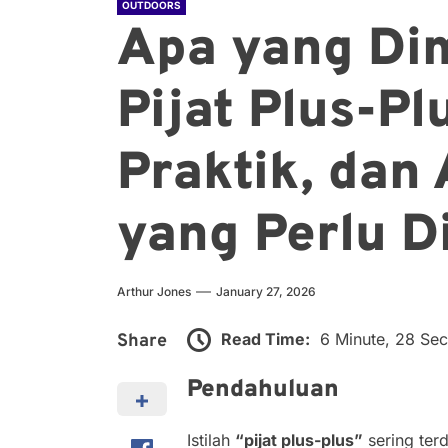
OUTDOORS
Apa yang Di
Pijat Plus-Pl
Praktik, da
yang Perlu D
Arthur Jones
January 27, 2026
Read Time:
6 Minute, 28 Se
Share
Pendahuluan
Istilah
“pijat plus-plus”
sering ter