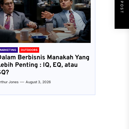
NEXT POST
MARKETING
OUTDOORS
Dalam Berbisnis Manakah Yang
Lebih Penting : IQ, EQ, atau
SQ?
rthur Jones
August 3, 2026