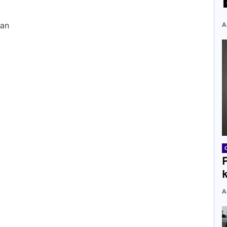
han
A
A