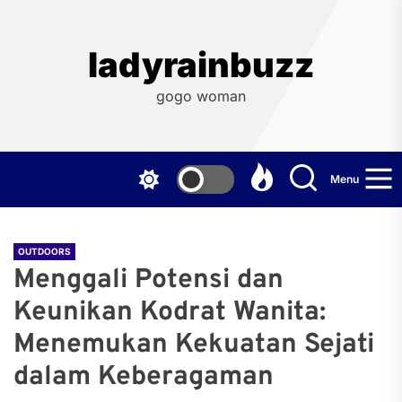
Skip
to
the
ladyrainbuzz
content
gogo woman
Menu
OUTDOORS
Menggali Potensi dan
Keunikan Kodrat Wanita:
Menemukan Kekuatan Sejati
dalam Keberagaman