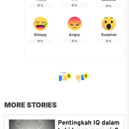
0
%
0
%
0
%
Sleepy
Angry
Surprise
0
%
0
%
0
%
0
0
MORE STORIES
Pentingkah IQ dalam