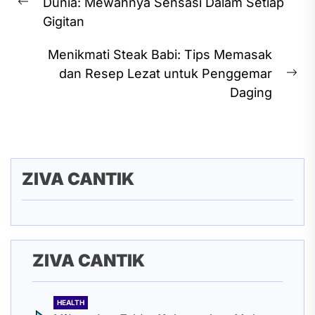
Dunia: Mewahnya Sensasi Dalam Setiap
Previous
Gigitan
post:
Menikmati Steak Babi: Tips Memasak
dan Resep Lezat untuk Penggemar
Ne
Daging
pos
ZIVA CANTIK
ZIVA CANTIK
HEALTH