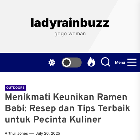
Skip
to
the
ladyrainbuzz
content
gogo woman
Menu
OUTDOORS
Menikmati Keunikan Ramen
Babi: Resep dan Tips Terbaik
untuk Pecinta Kuliner
Arthur Jones
July 20, 2025